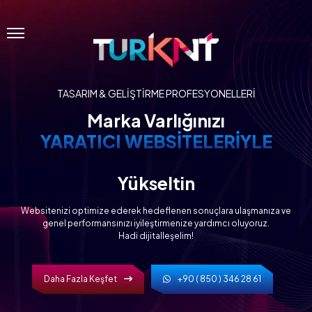
Menü
TASARIM & GELIŞTIRME PROFESYONELLERI
Marka Varlığınızı
YARATICI WEBSITELERIYLE
Yükseltin
Websitenizi optimize ederek hedeflenen sonuçlara ulaşmanıza ve
genel performansınızı iyileştirmenize yardımcı oluyoruz.
Hadi dijitalleşelim!
Daha Fazla Keşfet
+90 ( 850 ) 346 28 61